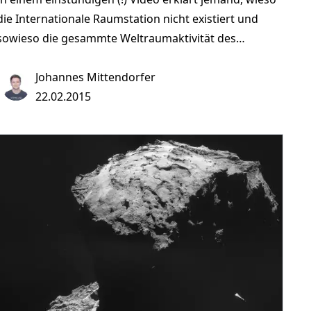
die Internationale Raumstation nicht existiert und
sowieso die gesammte Weltraumaktivität des
Menschen Fake ist. Alle Aufnahmen sind angeblich
von der NASA bei Hyperbelflügen produziert und
Johannes Mittendorfer
durch Greenscreen-Technik mit einem Hintergrund
22.02.2015
versehen worden. [ISS Hoax - The International Space
Station Does Not Exist!]
(https://www.youtube.com/watch?v=5e-RnKAN9qY)
Ich halte das alles für sehr seriös und zudem
einleuchtend, denn erst gestern habe ich die
Raumstation mit eigenen Augen als heller Lichtpunkt
am Himmel gesehen und APRS-Signale empfangen.