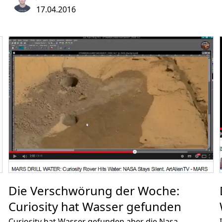
Features hinzuzufügen oder wegzulassen. Die Seite
17.04.2016
steht zudem als Open Source auf github bereit.
Die Verschwörung der Woche:
Curiosity hat Wasser gefunden
Curiosity hat Wasser gefunden aber die Nasa