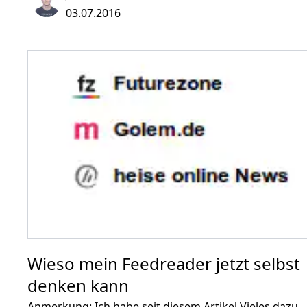
Google eine Art &ldquo;private
03.07.2016
Vorratsdatenspeicherung&rdquo; durchführt, also
speichert wer wen wann anruft. In der
Datenschutzerklärung weißt Google zwar darauf hin,
dass das Unternehmen diese Daten speichern kann,
die Redakteure konnten jedoch nicht überprüfen, ob
eine solche Übertragung auch tatsächlich stattfindet.
Wieso mein Feedreader jetzt selbst
denken kann
Anmerkung: Ich habe seit diesem Artikel Vieles dazu