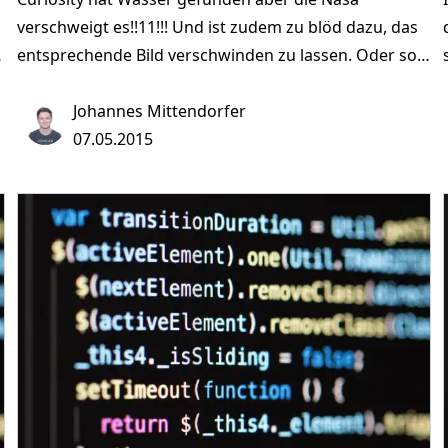
verschweigt es!!11!!! Und ist zudem zu blöd dazu, das
entsprechende Bild verschwinden zu lassen. Oder so.
Das behauptet zumindest der Autor dieses höchst
seriösen Videos. Der Uploader schreibt, er habe viele
Johannes Mittendorfer
Bilder von Bohrungen am Mars angeschaut, aber
07.05.2015
dieses Mal ist es wirklich Wasser, das aus dem Loch
s
geflossen ist. Es geht um folgendes Bild: Courtesy
NASA/JPL-Caltech Davon abgesehen, dass man schon
auf diesem Bild sieht, dass es sich um Staub aus der
Bohrung handelt, räumt dieses Bild alle
Verschwörungstheorien sofort aus der Welt: