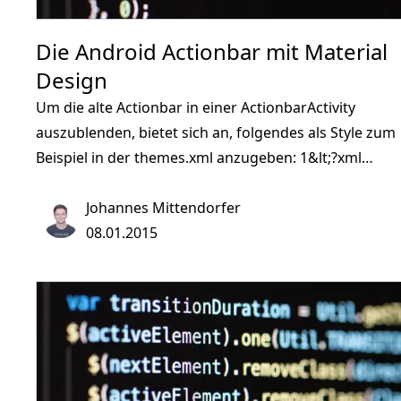
Die Android Actionbar mit Material
Design
Um die alte Actionbar in einer ActionbarActivity
auszublenden, bietet sich an, folgendes als Style zum
Beispiel in der themes.xml anzugeben: 1&lt;?xml
version=&#34;1.0&#34; encoding=&#34;utf-8&#34;?
&gt; 2&lt;resources&gt; 3 &lt;style
Johannes Mittendorfer
name=&#34;BaseTheme&#34;
08.01.2015
parent=&#34;Theme.AppCompat.Light&#34;&gt; 4
&lt;item
name=&#34;windowActionBar&#34;&gt;false&lt;/item
5 &lt;/style&gt; 6&lt;/resources&gt; Die Toolbar muss
natürlich anschließend in jeder Activity eingebaut
werden: 1&lt;?xml version=&#34;1.0&#34;