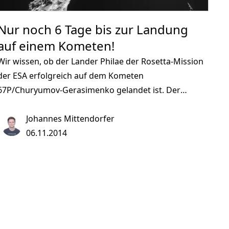
Nur noch 6 Tage bis zur Landung
auf einem Kometen!
Wir wissen, ob der Lander Philae der Rosetta-Mission
der ESA erfolgreich auf dem Kometen
67P/Churyumov-Gerasimenko gelandet ist. Der
KometCC-BY-SA IGO 3.0 ESA/Rosetta/NAVCAM Seit
2004 ist die Mission unterwegs, um unter anderem zu
Johannes Mittendorfer
erforschen, ob das Wasser der Erde oder sogar das
06.11.2014
Leben oder dessen Bestandteile mit Kometen auf die
Erde gekommen sind. 67P-C ist ein kurzperiodischer
Komet, der vermutlich aus dem Kuipergürtel stammt
und durch den Einfluss der äußeren Gasplaneten
Neptun und Uranus in eine stärker exzentrische Bahn
um die Sonne gelenkt wurde.