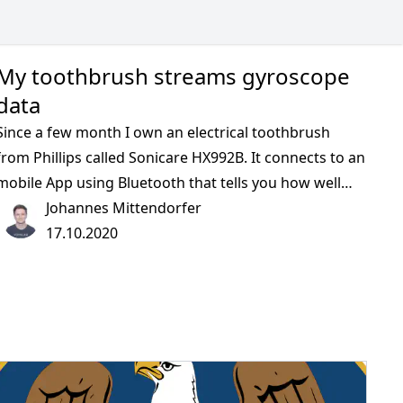
My toothbrush streams gyroscope
data
Since a few month I own an electrical toothbrush
from Phillips called Sonicare HX992B. It connects to an
mobile App using Bluetooth that tells you how well
you brushed your teeth, shows the orientation in real-
Johannes Mittendorfer
time, and also notifies you when to change the brush
17.10.2020
for a new one. I was curious how this exactly works.
Since the application uses Bluetooth Low Energy (BLE),
I used the nRF Connect app for Android to get a list of
advertised services.