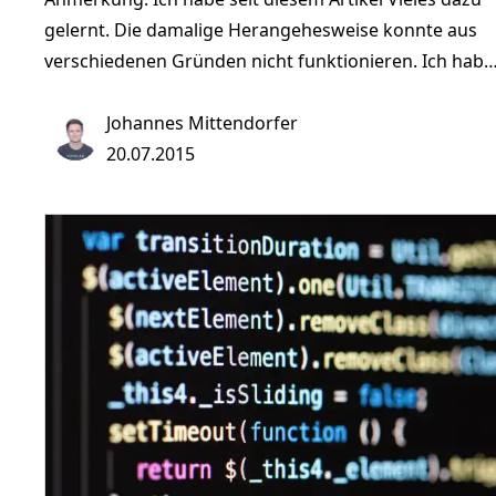
gelernt. Die damalige Herangehesweise konnte aus
verschiedenen Gründen nicht funktionieren. Ich habe
mich entschieden, den originalen Artikel trotzdem
online zu lassen. Will ich mir das wirklich antun? Aber
Johannes Mittendorfer
was, wenn ich die interessanten Dinge dabei
20.07.2015
verpasse? Könnte nicht ein Computer die Themen
auswählen, die ich lesen will? - Kann er. Möglich ist da
zum Beispiel mit einem Filter, der nach dem Satz von
Bayes arbeitet und mit statistischen Methoden die
Wahrscheinlichkeit berechnet.