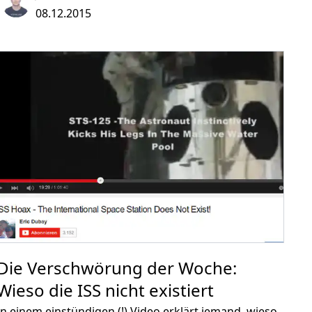
Werte innerhalb des TLS Handshakes übertragen. Was
08.12.2015
beide Arten der Verbindung gemeinsam haben: Bevor
wirklich Anwendungsdaten fließen können, muss von
jedem der Teilnehmer ein sogenannter Preface
verschickt werden. Ein kleines Datenpaket, das
Parameter für die Verbindung festlegt. Und genau in
diesem Preface findet sich Kritik an den
Überwachungsprogrammen der NSA.
Die Verschwörung der Woche:
Wieso die ISS nicht existiert
In einem einstündigen (!) Video erklärt jemand, wieso