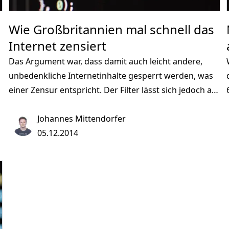
Wie Großbritannien mal schnell das
Internet zensiert
Das Argument war, dass damit auch leicht andere,
unbedenkliche Internetinhalte gesperrt werden, was
einer Zensur entspricht. Der Filter lässt sich jedoch auf
Wunsch des Kunden entfernen. Mitte November dann
er erwartete Schritt: Auch Terrorpropaganda wird
Johannes Mittendorfer
gefiltert. Wohl als Reaktion auf die Terrororganisation
05.12.2014
Islamischer Staat sollte damit verhindert werden, dass
Jugendliche als Kämpfer ins Kampfgebiet kommen.
&gt;
Und seit heute wird auch der Chaos Computer Club
gesperrt. Ein Hackerverein, der sich für die
Informationsfreiheit und gegen staatliche
Überwachung einsetzt.