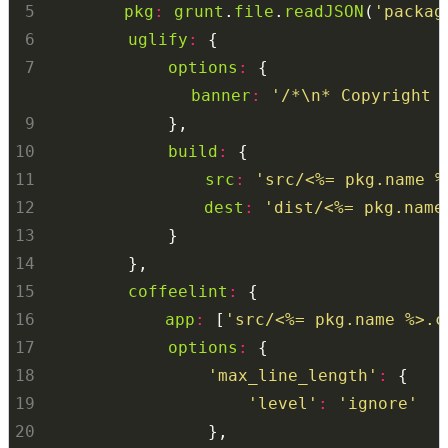
 5
pkg
:
grunt
.
file
.
readJSON
(
'packag
 6
uglify
:
 7
options
:
 8
banner
:
'/*\n* Copyright 
 9
10
build
:
11
src
:
'src/<%= pkg.name %
12
dest
:
'dist/<%= pkg.name
13
14
15
coffeelint
:
16
app
:
 [
'src/<%= pkg.name %>.c
17
options
:
18
'max_line_length'
:
19
'level'
:
'ignore'
20