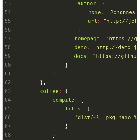
53
author
:
54
name
:
"Johannes 
55
url
:
"http://joh
56
57
homepage
:
"https://g
58
demo
:
"http://demo.j
59
docs
:
"https://github
60
61
62
63
coffee
:
64
compile
:
65
files
:
66
'dist/<%= pkg.name %
67
68