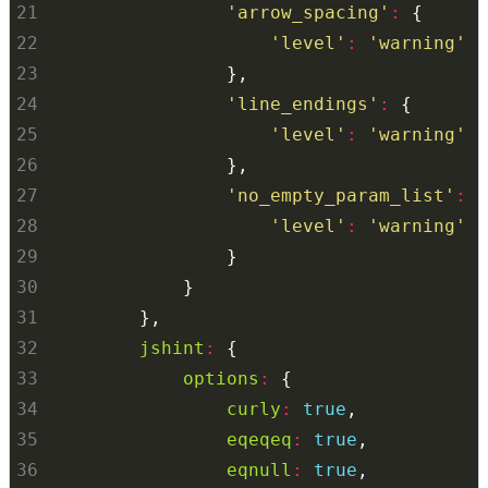
21
'arrow_spacing'
:
22
'level'
:
'warning'
23
24
'line_endings'
:
25
'level'
:
'warning'
26
27
'no_empty_param_list'
:
28
'level'
:
'warning'
29
30
31
32
jshint
:
33
options
:
34
curly
:
true
35
eqeqeq
:
true
36
eqnull
:
true