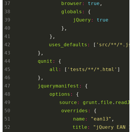
37
browser
:
true
38
globals
:
39
jQuery
:
true
40
41
42
uses_defaults
:
 [
'src/**/*.js
43
44
qunit
:
45
all
:
 [
'tests/**/*.html'
46
47
jquerymanifest
:
48
options
:
49
source
:
grunt
.
file
.
readJ
50
overrides
:
51
name
:
"ean13"
52
title
:
"jQuery EAN 1