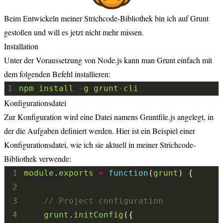
Beim Entwickeln meiner
Strichcode-Bibliothek
bin ich auf Grunt
gestoßen und will es jetzt nicht mehr missen.
Installation
Unter der Voraussetzung von
Node.js
kann man Grunt einfach mit
dem folgenden Befehl installieren:
1
npm
install
-
g
grunt
-
cli
Konfigurationsdatei
Zur Konfiguration wird eine Datei namens Gruntfile.js angelegt, in
der die Aufgaben definiert werden. Hier ist ein Beispiel einer
Konfigurationsdatei, wie ich sie aktuell in meiner Strichcode-
Bibliothek verwende:
 1
module
.
exports
=
function
(
grunt
 2
 3
 4
grunt
.
initConfig