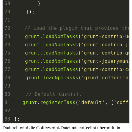
69
70
71
72
73
grunt
.
loadNpmTasks
(
'grunt-contrib-ug
74
grunt
.
loadNpmTasks
(
'grunt-contrib-js
75
grunt
.
loadNpmTasks
(
'grunt-contrib-qu
76
grunt
.
loadNpmTasks
(
'grunt-jquerymani
77
grunt
.
loadNpmTasks
(
'grunt-contrib-co
78
grunt
.
loadNpmTasks
(
'grunt-coffeelint
79
80
81
grunt
.
registerTask
(
'default'
, [
'coffe
82
83
};
Dadurch wird die Coffeescript-Datei mit coffeelint überprüft, in