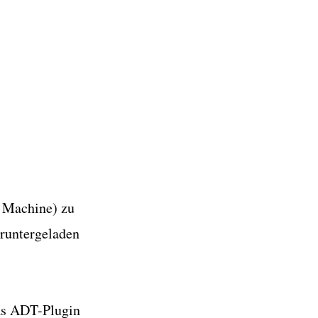
l Machine) zu
eruntergeladen
as ADT-Plugin