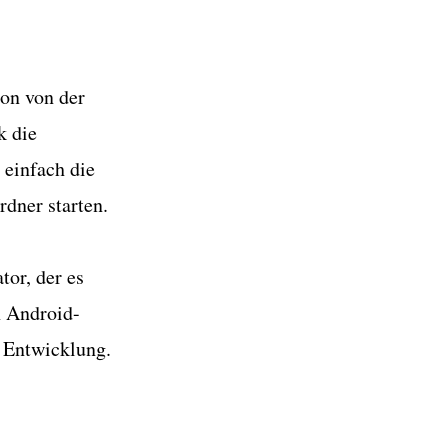
ion
von der
k die
einfach die
dner starten.
tor, der es
n Android-
 Entwicklung.