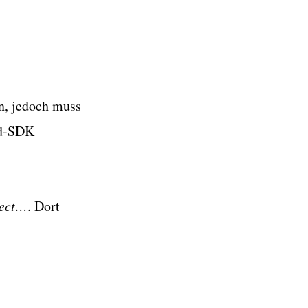
in, jedoch muss
id-SDK
ject…
. Dort