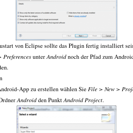
tart von Eclipse sollte das Plugin fertig installiert se
 Preferences
unter
Android
noch der Pfad zum Andro
den.
en
ndroid-App zu erstellen wählen Sie
File > New > Pro
 Ordner
Android
den Punkt
Android Project
.