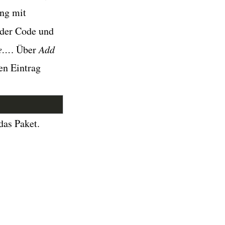
ung mit
 der Code und
re…
. Über
Add
en Eintrag
das Paket.