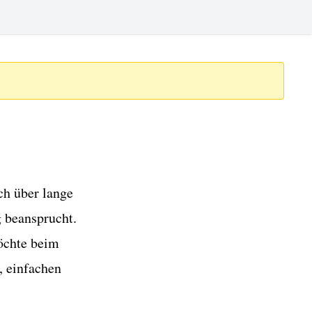
ch über lange
g beansprucht.
öchte beim
, einfachen